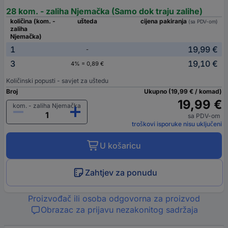
28 kom. - zaliha Njemačka (Samo dok traju zalihe)
količina (kom. -
ušteda
cijena pakiranja
(sa PDV-om)
zaliha
Njemačka)
1
19,99 €
-
3
19,10 €
4% = 0,89 €
Količinski popusti - savjet za uštedu
Broj
Ukupno (19,99 € / komad)
19,99 €
kom. - zaliha Njemačka
sa PDV-om
troškovi isporuke nisu uključeni
U košaricu
Zahtjev za ponudu
Proizvođač ili osoba odgovorna za proizvod
Obrazac za prijavu nezakonitog sadržaja