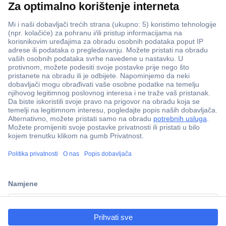
ccp.user.init.failed.titl
e
ccp.user.init.failed