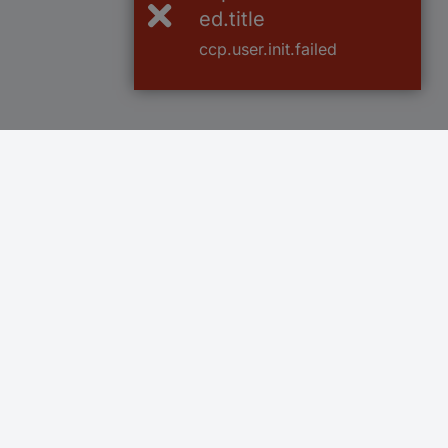
ed.title
ccp.user.init.failed
100% sigurnost kupnje
Do