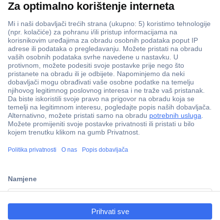
ccp.user.init.failed.titl
e
ccp.user.init.failed