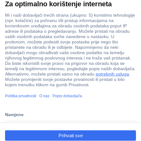
ccp.user.init.failed.titl
e
ccp.user.init.failed