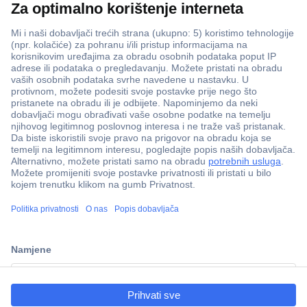
ccp.user.init.failed.titl
e
ccp.user.init.failed