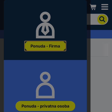
Conrad
Kako
biste
pronašli
proizvod,
Zahtjev za ponudu
unesite
ključnu
Ponuda - Firma
riječ,
broj
proizvoda,
EAN
ili
šifru
proizvođača
Ponuda - privatna osoba