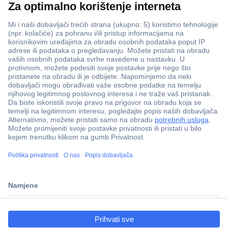
ccp.user.init.failed.titl
e
ccp.user.init.failed