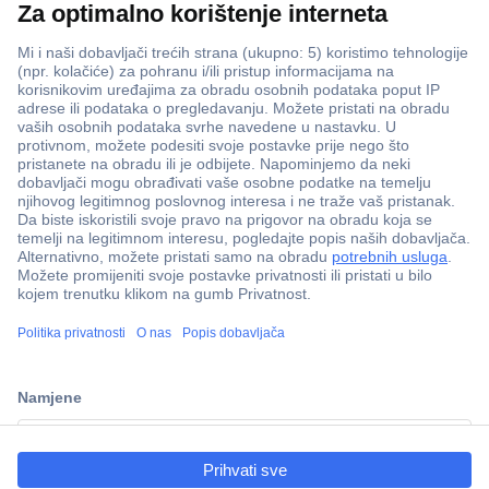
ccp.user.init.failed.titl
e
ccp.user.init.failed