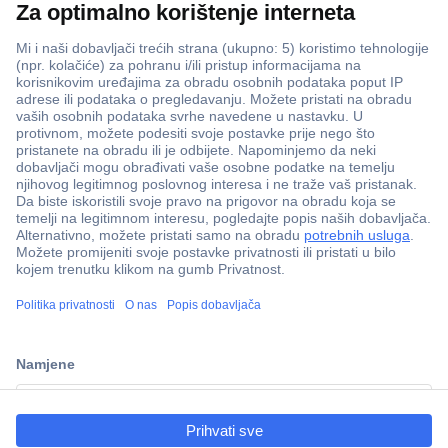
ccp.user.init.failed.titl
e
ccp.user.init.failed