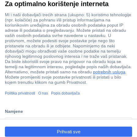
ccp.user.init.failed.titl
e
ccp.user.init.failed