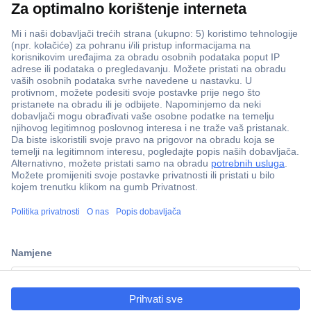
ccp.user.init.failed.titl
e
ccp.user.init.failed