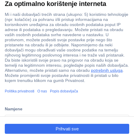
ccp.user.init.failed.titl
e
ccp.user.init.failed