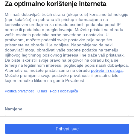
ccp.user.init.failed.titl
e
ccp.user.init.failed