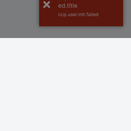
ed.title
ccp.user.init.failed
100% sigurnost kupnje
Do