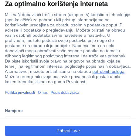
ccp.user.init.failed.titl
e
ccp.user.init.failed