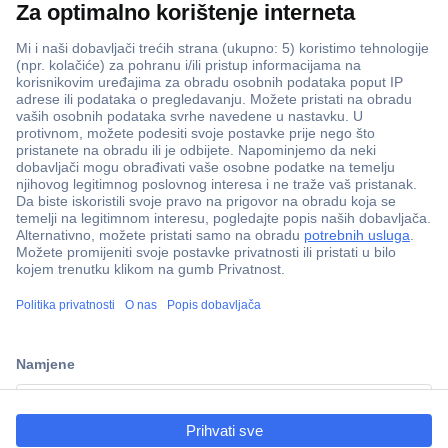
ccp.user.init.failed.titl
e
ccp.user.init.failed