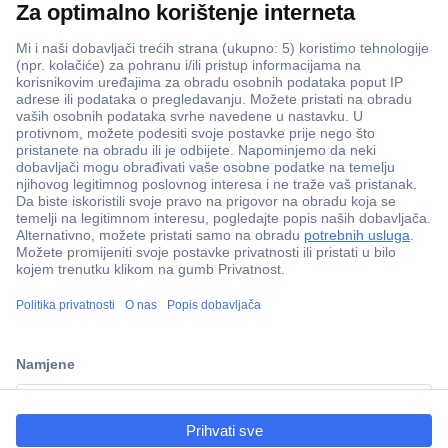
ccp.user.init.failed.titl
e
ccp.user.init.failed