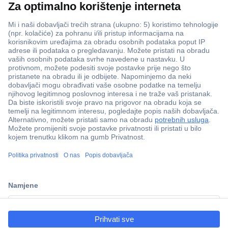
ccp.user.init.failed.titl
e
ccp.user.init.failed