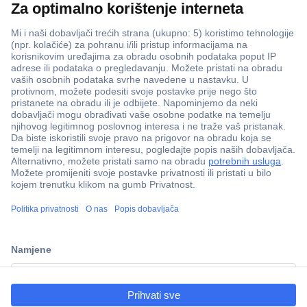
ccp.user.init.failed.titl
e
ccp.user.init.failed