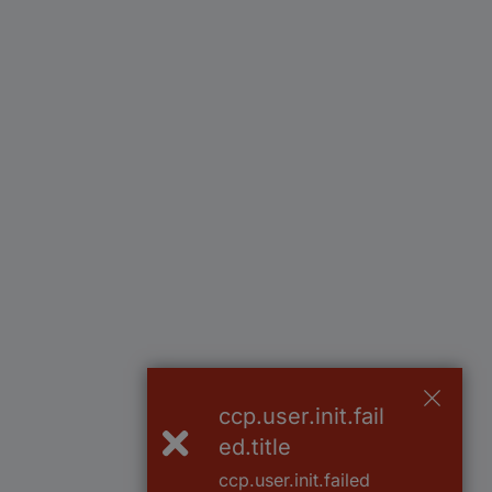
ccp.user.init.fail
ed.title
ccp.user.init.failed