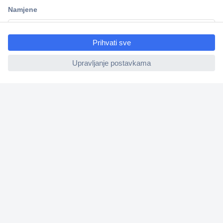
ccp.user.init.failed.titl
e
ccp.user.init.failed