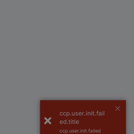
ccp.user.init.fail
ed.title
ccp.user.init.failed