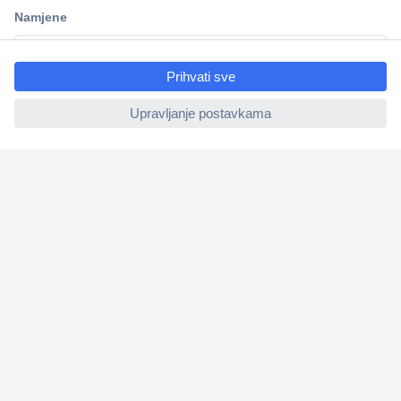
ccp.user.init.failed.titl
e
ccp.user.init.failed