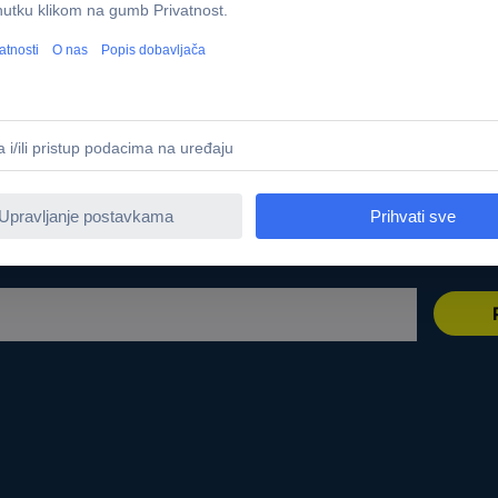
r sourcing platform
Usluga kalibriranja
t
Kablovi na meter
e marke
PCB Servis
erski program
Usluga nabave
eri
Zahtjev za ponudu (RFQ)