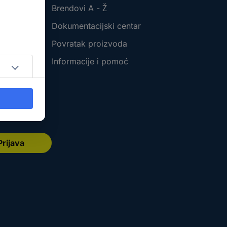
Brendovi A - Ž
Dokumentacijski centar
Povratak proizvoda
Informacije i pomoć
Prijava