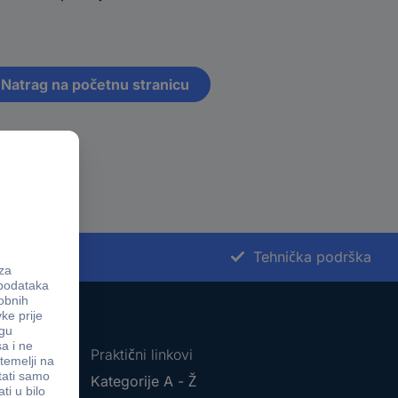
Natrag na početnu stranicu
 proizvoda
Tehnička podrška
Praktični linkovi
ti
Kategorije A - Ž