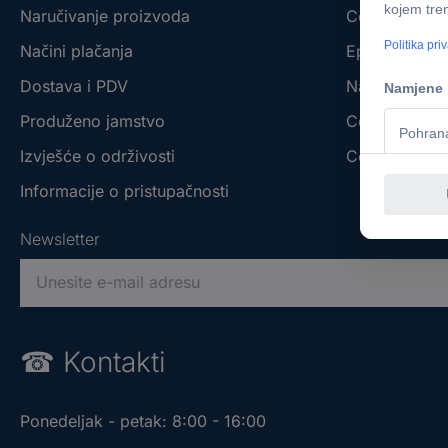
Naručivanje proizvoda
Conrad - You
Načini plačanja
Eprocuremen
Dostava i PDV
Naše vlastit
Produženo jamstvo
Conrad partn
Izvješće o održivosti
Conrad Partn
Informacije o pristupačnosti
Newsletter
M
o
l
i
☎
Kontakti
m
o
u
Ponedeljak - petak: 8:00 - 16:00
n