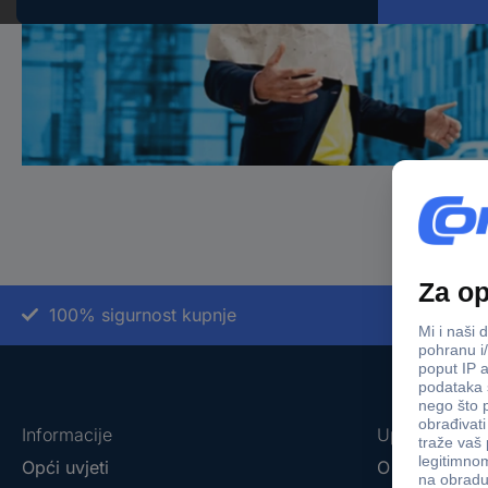
100% sigurnost kupnje
Do
Informacije
Upoznajte na
Opći uvjeti
O tvrtki Conr