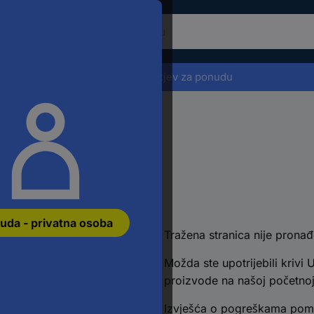
ako
ste
onašli
roizvod,
Zahtjev za ponudu
esite
jučnu
ječ,
oj
roizvoda,
AN
fru
ađena
roizvođača
uda - privatna osoba
Tražena stranica nije prona
Možda ste upotrijebili krivi U
proizvode na našoj početnoj 
Izvješća o pogreškama poma