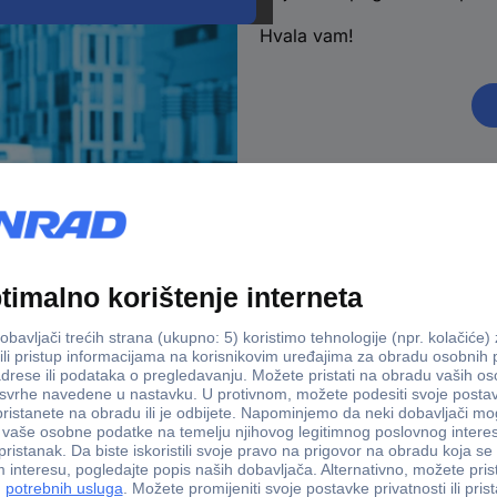
Hvala vam!
stava u 5 dana
Više od 800.000
s
Naše usluge
ad
B2B prime - paket pogodnos