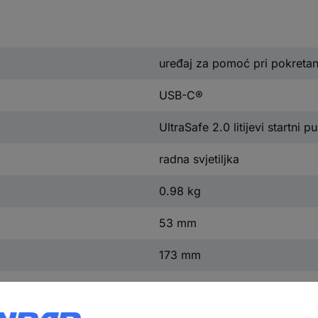
uređaj za pomoć pri pokretan
USB-C®
UltraSafe 2.0 litijevi startni p
radna svjetiljka
0.98 kg
53 mm
173 mm
1250 A