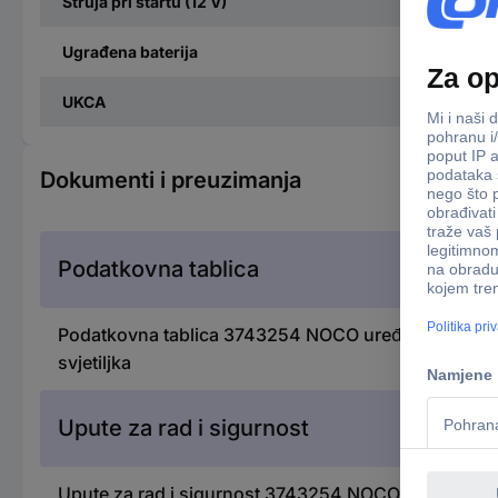
Struja pri startu (12 V)
Ugrađena baterija
UKCA
Dokumenti i preuzimanja
Podatkovna tablica
Podatkovna tablica 3743254 NOCO uređaj za pomoć 
svjetiljka
Upute za rad i sigurnost
Upute za rad i sigurnost 3743254 NOCO uređaj za p