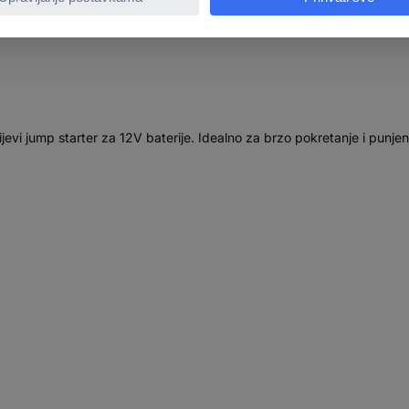
 jump starter za 12V baterije. Idealno za brzo pokretanje i punjenj