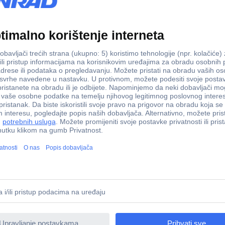
1250 A
Li-Ion
nije bitno
pri pokretanju GBX45 Boost X 12V 1250A GBX45 Struja pri 
omoć pri pokretanju GBX45 Boost X 12V 1250A GBX45 Struja