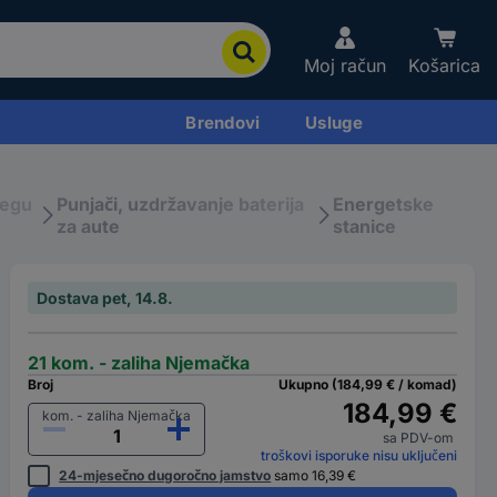
Moj račun
Košarica
Brendovi
Usluge
jegu
Punjači, uzdržavanje baterija
Energetske
za aute
stanice
Dostava pet, 14.8.
21 kom. - zaliha Njemačka
Broj
Ukupno (184,99 € / komad)
184,99 €
kom. - zaliha Njemačka
sa PDV-om
troškovi isporuke nisu uključeni
24-mjesečno dugoročno jamstvo
samo 16,39 €