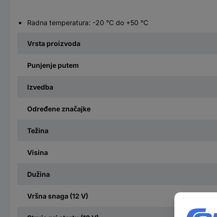
Radna temperatura: -20 °C do +50 °C
Vrsta proizvoda
Punjenje putem
Izvedba
Određene značajke
Težina
Visina
Dužina
Vršna snaga (12 V)