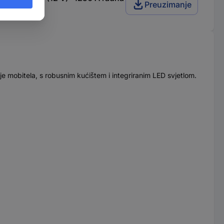
Preuzimanje
e mobitela, s robusnim kućištem i integriranim LED svjetlom.