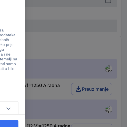
startu (12 V)=1250 A radna
Preuzimanje
 pri startu (12 V)=1250 A radna