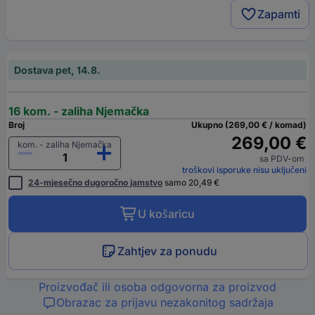
Zapamti
Dostava pet, 14.8.
16 kom. - zaliha Njemačka
Broj
Ukupno (269,00 € / komad)
269,00 €
kom. - zaliha Njemačka
sa PDV-om
troškovi isporuke nisu uključeni
24-mjesečno dugoročno jamstvo
samo 20,49 €
U košaricu
Zahtjev za ponudu
Proizvođač ili osoba odgovorna za proizvod
Obrazac za prijavu nezakonitog sadržaja