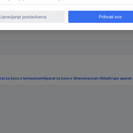
rat za kavu s termosicom
Aparat za kavu s timerom
arzum Okka
Krups aparat 