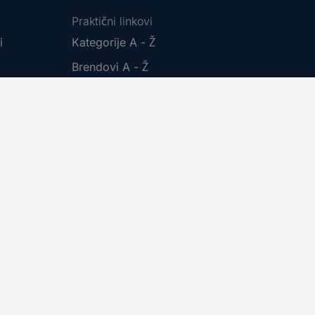
Praktični linkovi
ti
Kategorije A - Ž
Brendovi A - Ž
Dokumentacijski centar
Povratak proizvoda
Informacije i pomoć
Prijava