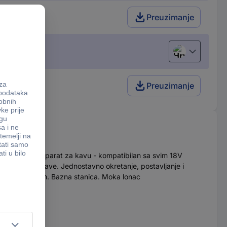
Preuzimanje
Hrvatski
Preuzimanje
sni, bežični aparat za kavu - kompatibilan sa svim 18V
sa ili 90 ml kave. Jednostavno okretanje, postavljanje i
ivanje kuhanjem. Bazna stanica. Moka lonac