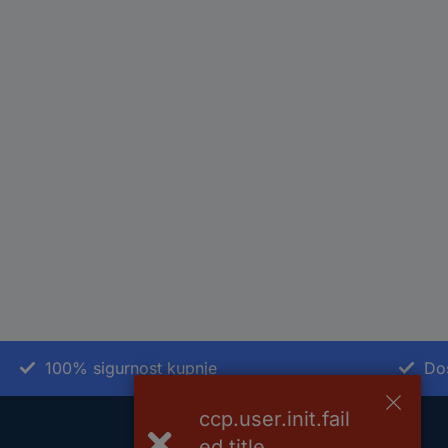
100% sigurnost kupnje
Do
ccp.user.init.fail
ed.title