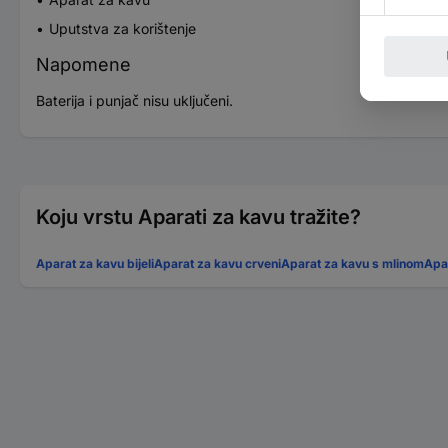
Uputstva za korištenje
Napomene
Baterija i punjač nisu uključeni.
Koju vrstu Aparati za kavu tražite?
Aparat za kavu bijeli
Aparat za kavu crveni
Aparat za kavu s mlinom
Apa