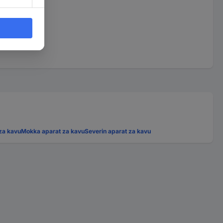
za kavu
Mokka aparat za kavu
Severin aparat za kavu