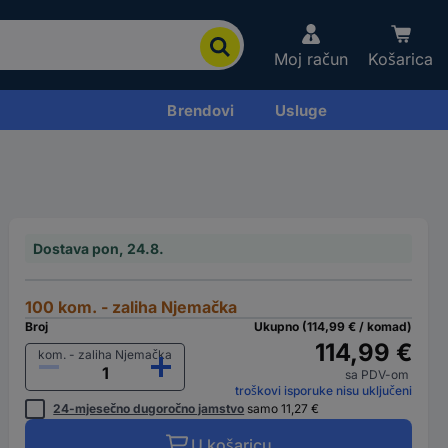
Moj račun
Košarica
Brendovi
Usluge
Dostava pon, 24.8.
100 kom. - zaliha Njemačka
Broj
Ukupno (114,99 € / komad)
114,99 €
kom. - zaliha Njemačka
sa PDV-om
troškovi isporuke nisu uključeni
24-mjesečno dugoročno jamstvo
samo 11,27 €
U košaricu