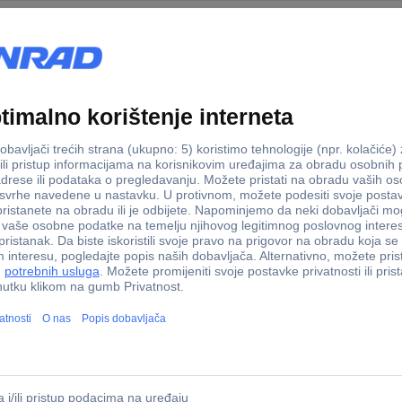
en EasyMoka 18V-2 Inox aparat za mokka kavu
 Garden EasyMoka 18V-2 Inox aparat za mokka kavu
ni električni aparat za kavu za ukusnu, svježe skuhanu kavu. Prijeno
aljujući tehnologiji kuhanja temeljenoj na senzorima. 2 šalice espres
za 360 stupnjeva. Posebna svojstva sprječavaju pregrijavanje i isuš