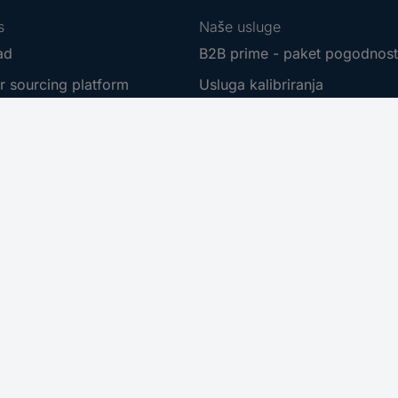
s
Naše usluge
ad
B2B prime - paket pogodnos
r sourcing platform
Usluga kalibriranja
t
Kablovi na meter
e marke
PCB Servis
erski program
Usluga nabave
eri
Zahtjev za ponudu (RFQ)