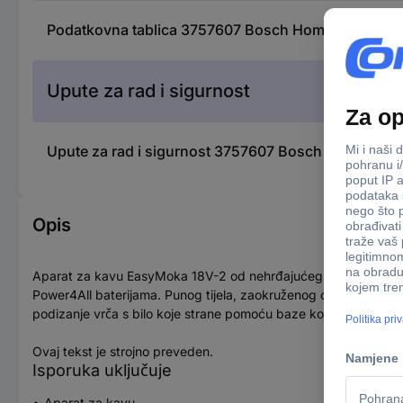
Podatkovna tablica 3757607 Bosch Home and Gard
Upute za rad i sigurnost
Upute za rad i sigurnost 3757607 Bosch Home and
Opis
Aparat za kavu EasyMoka 18V-2 od nehrđajućeg čelika. Prijenos
Power4All baterijama. Punog tijela, zaokruženog okusa kave zahv
podizanje vrča s bilo koje strane pomoću baze koja se okreće 
Ovaj tekst je strojno preveden.
Isporuka uključuje
Aparat za kavu