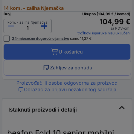
14 kom. - zaliha Njemačka
Broj
Ukupno (104,99 € / komad)
104,99 €
kom. - zaliha Njemačka
sa PDV-om
troškovi isporuke nisu uključeni
24-mjesečno dugoročno jamstvo
samo 11,27 €
U košaricu
Zahtjev za ponudu
Proizvođač ili osoba odgovorna za proizvod
Obrazac za prijavu nezakonitog sadržaja
Istaknuti proizvodi i detalji
beafon Fold 10 senior mobilni