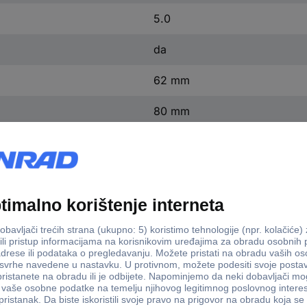
5.0
da
62 mm
80 mm
650 mm
10.1 palac
1280 x 800 Pixel
16:9
2 x
1 x