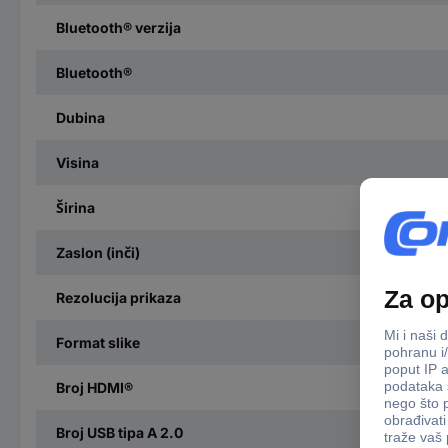
Bluetooth® verzija
Bluetooth®
Dubina
Visina
Širina
Zaslon (inči)
Rezolucija prikaza
Format slike
Broj HDMI®
Broj USB tipa A 2.0