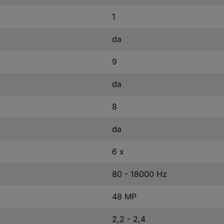
1
da
9
da
8
da
6 x
80 - 18000 Hz
48 MP
2,2 - 2,4