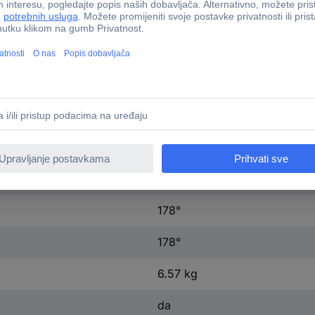
da
1 x
20 W
-38 dB
3520 cd/m²
3840 x 2160 Pixel
178°
178°
6.57 kg
da