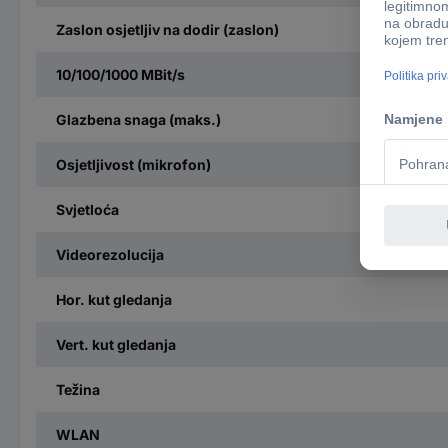
Zaslon osjetljiv na dodir (zaslon)
10/100/1000 MBit/s
Glazbena snaga (maks.)
Osjetljivost (mikrofon)
Svjetloća
Videorezolucija
Hor. kut gledanja
Vert. kut gledanja
Težina
WLAN