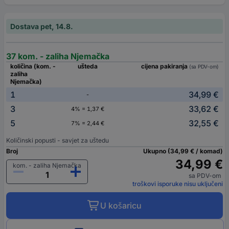
Dostava pet, 14.8.
37 kom. - zaliha Njemačka
količina (kom. -
ušteda
cijena pakiranja
(sa PDV-om)
zaliha
Njemačka)
1
34,99 €
-
3
33,62 €
4% = 1,37 €
5
32,55 €
7% = 2,44 €
Količinski popusti - savjet za uštedu
Broj
Ukupno (34,99 € / komad)
34,99 €
kom. - zaliha Njemačka
sa PDV-om
troškovi isporuke nisu uključeni
U košaricu