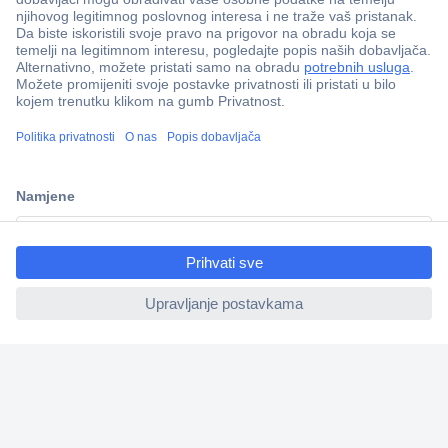
100% sigurnost kupnje
Dostava u 5 dana
Više od 800.000 proizvoda
Tehnička podrška
ccp.user.init.failed.titl
e
ccp.user.init.failed
Informacije
Upoznajte nas
Naše usluge