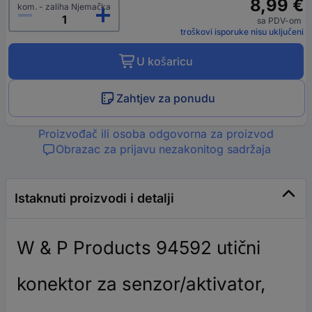
8,99 €
kom. - zaliha Njemačka
sa PDV-om
troškovi isporuke nisu uključeni
U košaricu
Zahtjev za ponudu
Proizvođač ili osoba odgovorna za proizvod
Obrazac za prijavu nezakonitog sadržaja
Istaknuti proizvodi i detalji
W & P Products 94592 utični
konektor za senzor/aktivator,