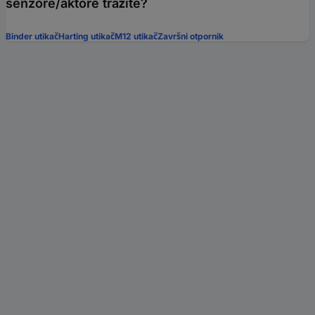
senzore/aktore tražite?
Binder utikač
Harting utikač
M12 utikač
Završni otpornik