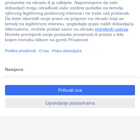
100% sigurnost kupnje
Dostava u 5 dana
Više od 800.000 proizvoda
Tehnička podrška
Informacije
ccp.user.init.failed.titl
e
ccp.user.init.failed
Upoznajte nas
Naše usluge