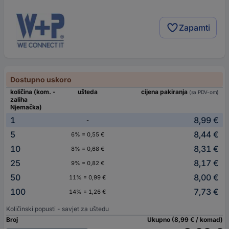
Zapamti
Dostupno uskoro
količina (kom. -
ušteda
cijena pakiranja
(sa PDV-om)
zaliha
Njemačka)
1
8,99 €
-
5
8,44 €
6% = 0,55 €
10
8,31 €
8% = 0,68 €
25
8,17 €
9% = 0,82 €
50
8,00 €
11% = 0,99 €
100
7,73 €
14% = 1,26 €
Količinski popusti - savjet za uštedu
Broj
Ukupno (8,99 € / komad)