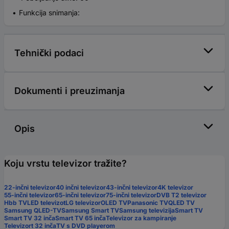
Funkcija snimanja:
Tehnički podaci
Dokumenti i preuzimanja
Opis
Koju vrstu televizor tražite?
22-inčni televizor
40 inčni televizor
43-inčni televizor
4K televizor
55-inčni televizor
65-inčni televizor
75-inčni televizor
DVB T2 televizor
Hbb TV
LED televizot
LG televizor
OLED TV
Panasonic TV
QLED TV
Samsung QLED-TV
Samsung Smart TV
Samsung televizija
Smart TV
Smart TV 32 inča
Smart TV 65 inča
Televizor za kampiranje
Televizort 32 inča
TV s DVD playerom