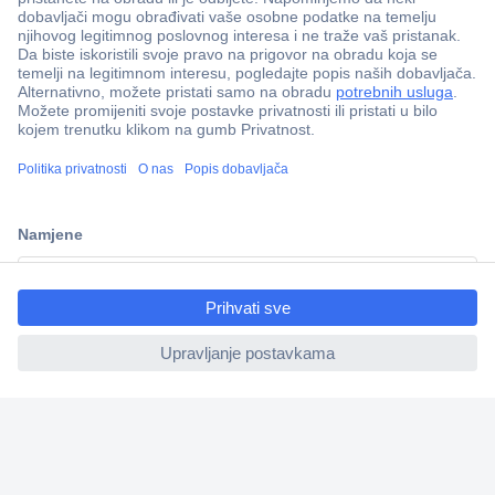
100% sigurnost kupnje
Dostava u 5 dana
Više od 800.000 proizvoda
Tehnička podrška
Informacije
ccp.user.init.failed.titl
e
ccp.user.init.failed
Upoznajte nas
Naše usluge
Praktični linkovi