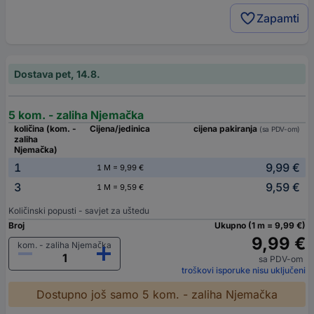
Zapamti
Dostava pet, 14.8.
5 kom. - zaliha Njemačka
količina (kom. -
Cijena/jedinica
cijena pakiranja
(sa PDV-om)
zaliha
Njemačka)
1
9,99 €
1 M = 9,99 €
3
9,59 €
1 M = 9,59 €
Količinski popusti - savjet za uštedu
Broj
Ukupno (1 m = 9,99 €)
9,99 €
kom. - zaliha Njemačka
sa PDV-om
troškovi isporuke nisu uključeni
Dostupno još samo 5 kom. - zaliha Njemačka