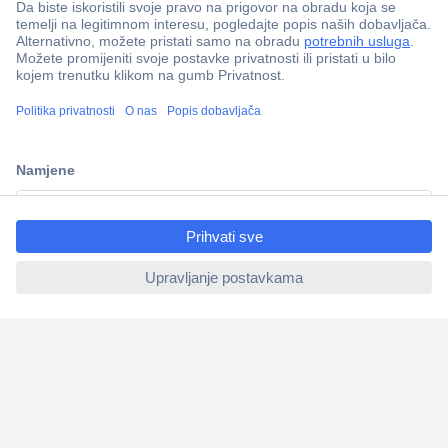
100% sigurnost kupnje
Dostava u 5 dana
Više od 800.000 proizvoda
Tehnička podrška
ccp.user.init.failed.titl
Informacije
e
ccp.user.init.failed
Upoznajte nas
Naše usluge
Praktični linkovi