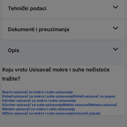
Tehnički podaci
Dokumenti i preuzimanja
Opis
Koju vrstu Usisavač mokre i suhe nečistoće
tražite?
Bosch usisavač za mokro i suho usisavanje
Einhell usisavač za mokro i suho usisavanje
Einhell usisavač za pepeo
Kärcher usisavač za mokro i suho usisavanje
Kärcher usisavač za suho usisavanje
Makita usisavač
Metabo usisavač
Metabo usisavač za mokro i suho usisavanje
Nilfisk usisavač za mokro i suho usisavanje
Usisavač pepela