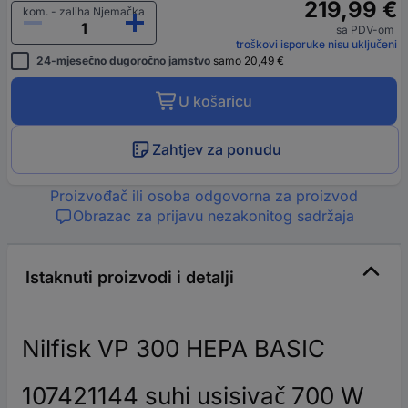
219,99 €
kom. - zaliha Njemačka
sa PDV-om
troškovi isporuke nisu uključeni
24-mjesečno dugoročno jamstvo
samo 20,49 €
U košaricu
Zahtjev za ponudu
Proizvođač ili osoba odgovorna za proizvod
Obrazac za prijavu nezakonitog sadržaja
Istaknuti proizvodi i detalji
Nilfisk VP 300 HEPA BASIC
107421144 suhi usisivač 700 W