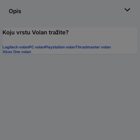
Opis
Koju vrstu Volan tražite?
Logitech volan
PC volan
Playstation volan
Thrustmaster volan
Xbox One volan