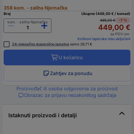
358 kom. - zaliha Njemačka
Broj
Ukupno (449,00 € / komad)
485,00 €
-7 %
kom. - zaliha Njemačka
449,00 €
sa PDV-om
troškovi isporuke nisu uključeni
24-mjesečno dugoročno jamstvo
samo 29,71 €
U košaricu
Zahtjev za ponudu
Proizvođač ili osoba odgovorna za proizvod
Obrazac za prijavu nezakonitog sadržaja
Istaknuti proizvodi i detalji