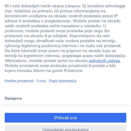
100% sigurnost kupnje
Dostava u 5 dana
Više od 800.000 proizvoda
Tehnička podrška
ccp.user.init.failed.titl
e
Informacije
ccp.user.init.failed