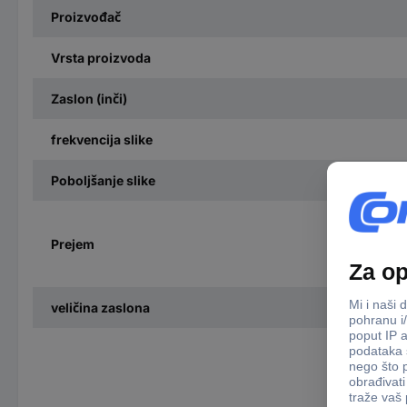
Proizvođač
Vrsta proizvoda
Zaslon (inči)
frekvencija slike
Poboljšanje slike
Prejem
veličina zaslona