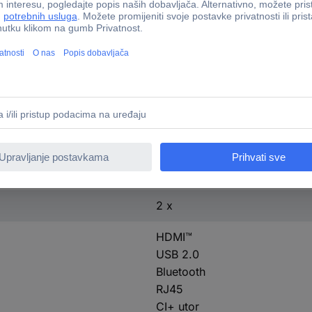
Apple Home
Apps
Bluetooth®
Google Assistant
Smart Hub
Smart TV
WiFi
integriran
4
2 x
HDMI™
USB 2.0
Bluetooth
RJ45
CI+ utor