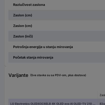
Razlučivost zaslona
Zaslon (cm)
Zaslon (cm)
Zaslon (inči)
Potrošnja energije u stanju mirovanja
Početak stanja mirovanja
Varijante
(Sve stavke su sa PDV-om, plus dostava)
Zasl
LG Electronics OLED83C6ELB 4K OLED evo AI OLED-TV 210 cm 83 palac Energetska učinkovitost 2021 D (A - G) crna
83 