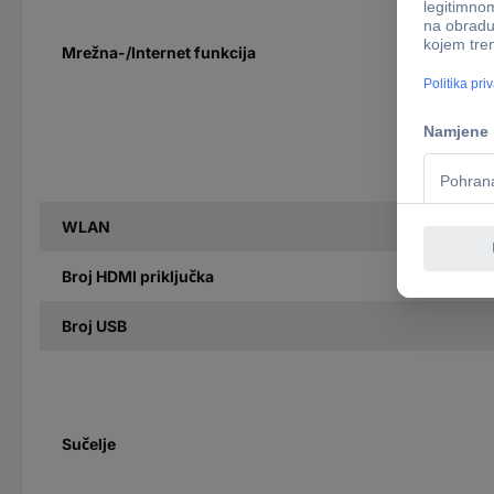
Mrežna-/Internet funkcija
WLAN
Broj HDMI priključka
Broj USB
Sučelje