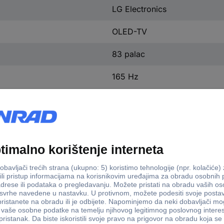
LG Electronics
OLED-TV
83 palac
165 Hz
165 Hz
DVB-T2 (antena)
DVB-C (kabel)
DVB-S2
76 palac - 88 palac
AI-Features
Apple AirPlay
Apple AirPlay 2