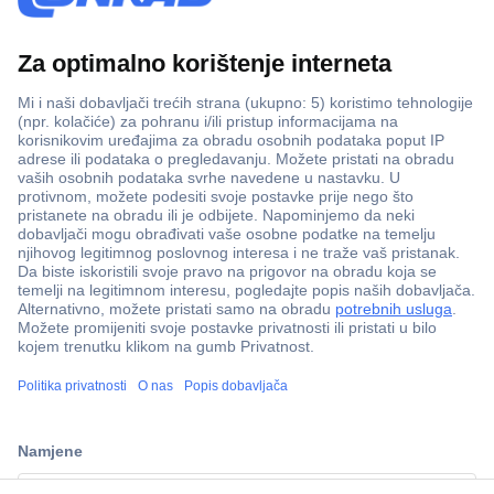
100% sigurnost kupnje
Dostava u 5 dana
Više od 800.000 proizvoda
Tehnička podrška
ccp.user.init.failed.titl