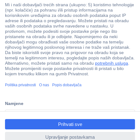
100% sigurnost kupnje
Dostava u 5 dana
ccp.user.init.failed.titl
Više od 800.000 proizvoda
e
Tehnička podrška
ccp.user.init.failed