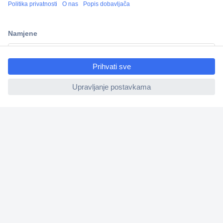
100% sigurnost kupnje
Dostava u 5 dana
Više od 800.000 proizvoda
ccp.user.init.failed.titl
Tehnička podrška
e
ccp.user.init.failed
Informacije
Upoznajte nas
Naše usluge
Praktični linkovi