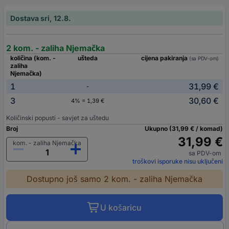
Dostava sri, 12.8.
2 kom. - zaliha Njemačka
količina (kom. -
ušteda
cijena pakiranja
(sa PDV-om)
zaliha
Njemačka)
1
31,99 €
-
3
30,60 €
4% = 1,39 €
Količinski popusti - savjet za uštedu
Broj
Ukupno (31,99 € / komad)
31,99 €
kom. - zaliha Njemačka
sa PDV-om
troškovi isporuke nisu uključeni
Dostupno još samo 2 kom. - zaliha Njemačka
U košaricu