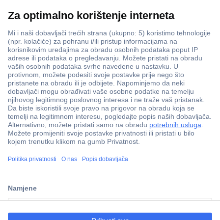
100% sigurnost kupnje
Dostava u 5 dana
Više od 800.000 proizvoda
Tehnička podrška
ccp.user.init.failed.titl
e
Informacije