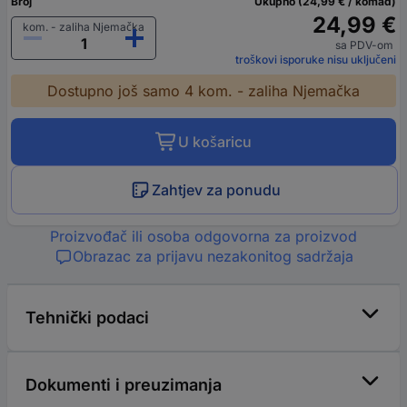
Broj
Ukupno (24,99 € / komad)
24,99 €
kom. - zaliha Njemačka
sa PDV-om
troškovi isporuke nisu uključeni
Dostupno još samo 4 kom. - zaliha Njemačka
U košaricu
Zahtjev za ponudu
Proizvođač ili osoba odgovorna za proizvod
Obrazac za prijavu nezakonitog sadržaja
Tehnički podaci
Dokumenti i preuzimanja