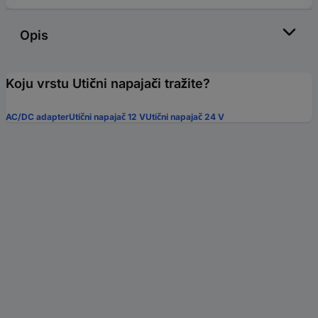
Opis
Koju vrstu Utični napajači tražite?
AC/DC adapter
Utični napajač 12 V
Utični napajač 24 V