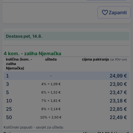
Zapamti
Dostava pet, 14.8.
4 kom. - zaliha Njemačka
količina (kom. -
ušteda
cijena pakiranja
(sa PDV-om)
zaliha
Njemačka)
1
24,99 €
-
3
23,90 €
4% = 1,09 €
5
23,47 €
6% = 1,52 €
10
23,18 €
7% = 1,81 €
25
22,85 €
9% = 2,14 €
50
22,49 €
10% = 2,50 €
Količinski popusti - savjet za uštedu