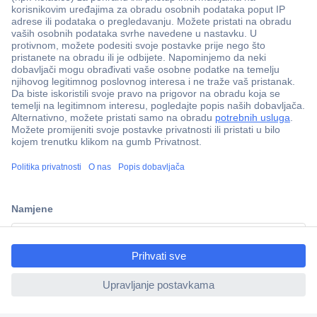
100% sigurnost kupnje
Dostava u 5 dana
Više od 800.000 proizvoda
Tehnička podrška
ccp.user.init.failed.titl
e
Informacije
ccp.user.init.failed
Upoznajte nas