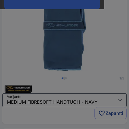
1/3
Varijante
Zapamti