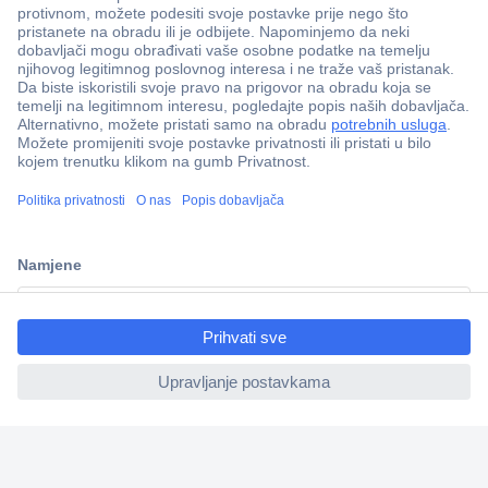
100% sigurnost kupnje
Dostava u 5 dana
Više od 800.000 proizvoda
Tehnička podrška
ccp.user.init.failed.titl
e
Informacije
ccp.user.init.failed
Upoznajte nas