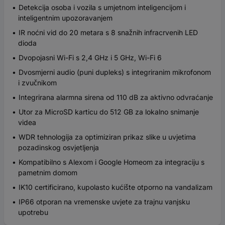
Detekcija osoba i vozila s umjetnom inteligencijom i
inteligentnim upozoravanjem
IR noćni vid do 20 metara s 8 snažnih infracrvenih LED
dioda
Dvopojasni Wi-Fi s 2,4 GHz i 5 GHz, Wi-Fi 6
Dvosmjerni audio (puni dupleks) s integriranim mikrofonom
i zvučnikom
Integrirana alarmna sirena od 110 dB za aktivno odvraćanje
Utor za MicroSD karticu do 512 GB za lokalno snimanje
videa
WDR tehnologija za optimiziran prikaz slike u uvjetima
pozadinskog osvjetljenja
Kompatibilno s Alexom i Google Homeom za integraciju s
pametnim domom
IK10 certificirano, kupolasto kućište otporno na vandalizam
IP66 otporan na vremenske uvjete za trajnu vanjsku
upotrebu