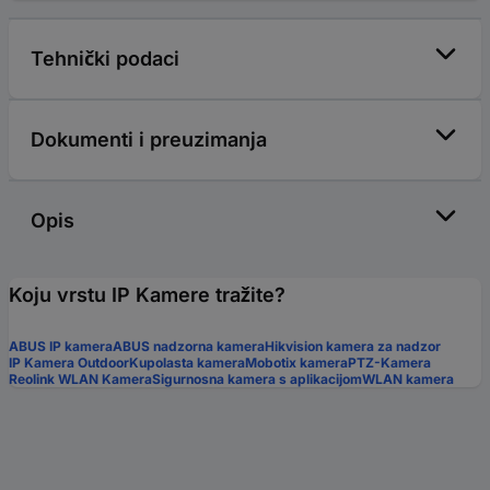
Tehnički podaci
Dokumenti i preuzimanja
Opis
Koju vrstu IP Kamere tražite?
ABUS IP kamera
ABUS nadzorna kamera
Hikvision kamera za nadzor
IP Kamera Outdoor
Kupolasta kamera
Mobotix kamera
PTZ-Kamera
Reolink WLAN Kamera
Sigurnosna kamera s aplikacijom
WLAN kamera