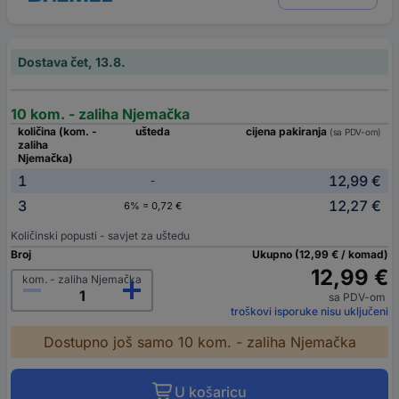
Dostava čet, 13.8.
10 kom. - zaliha Njemačka
količina (kom. -
ušteda
cijena pakiranja
(sa PDV-om)
zaliha
Njemačka)
1
12,99 €
-
3
12,27 €
6% = 0,72 €
Količinski popusti - savjet za uštedu
Broj
Ukupno (12,99 € / komad)
12,99 €
kom. - zaliha Njemačka
sa PDV-om
troškovi isporuke nisu uključeni
Dostupno još samo 10 kom. - zaliha Njemačka
U košaricu