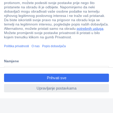
100% sigurnost kupnje
Dostava u 5 dana
Više od 800.000 proizvoda
Tehnička podrška
ccp.user.init.failed.titl
e
Informacije
ccp.user.init.failed
Upoznajte nas