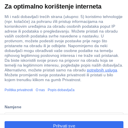
100% sigurnost kupnje
Dostava u 5 dana
Više od 800.000 proizvoda
Tehnička podrška
ccp.user.init.failed.titl
e
Informacije