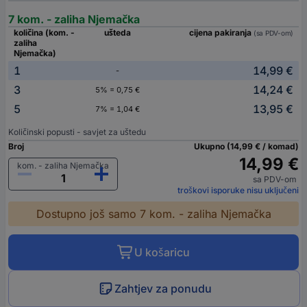
7 kom. - zaliha Njemačka
količina (kom. -
ušteda
cijena pakiranja
(sa PDV-om)
zaliha
Njemačka)
1
14,99 €
-
3
14,24 €
5% = 0,75 €
5
13,95 €
7% = 1,04 €
Količinski popusti - savjet za uštedu
Broj
Ukupno (14,99 € / komad)
14,99 €
kom. - zaliha Njemačka
sa PDV-om
troškovi isporuke nisu uključeni
Dostupno još samo 7 kom. - zaliha Njemačka
U košaricu
Zahtjev za ponudu