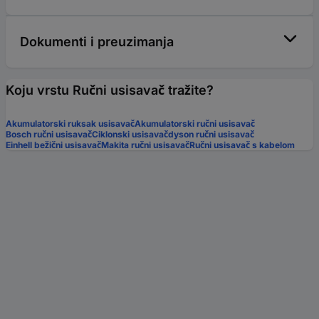
Dokumenti i preuzimanja
Koju vrstu Ručni usisavač tražite?
Akumulatorski ruksak usisavač
Akumulatorski ručni usisavač
Bosch ručni usisavač
Ciklonski usisavač
dyson ručni usisavač
Einhell bežični usisavač
Makita ručni usisavač
Ručni usisavač s kabelom