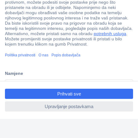
100% sigurnost kupnje
Dostava u 5 dana
Više od 800.000 proizvoda
Tehnička podrška
ccp.user.init.failed.titl
e
Informacije
ccp.user.init.failed
Upoznajte nas