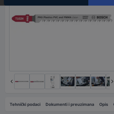
Tehnički podaci
Dokumenti i preuzimana
Opis