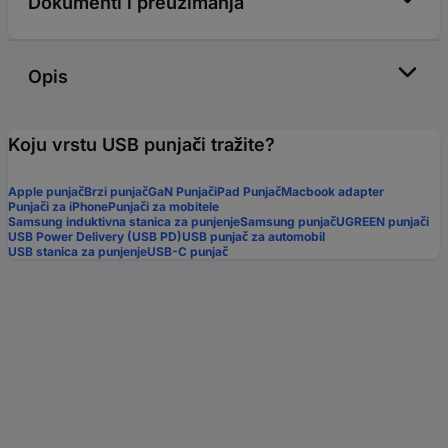
Dokumenti i preuzimanja
Opis
Koju vrstu USB punjači tražite?
Apple punjač
Brzi punjač
GaN Punjač
iPad Punjač
Macbook adapter
Punjači za iPhone
Punjači za mobitele
Samsung induktivna stanica za punjenje
Samsung punjač
UGREEN punjači
USB Power Delivery (USB PD)
USB punjač za automobil
USB stanica za punjenje
USB-C punjač