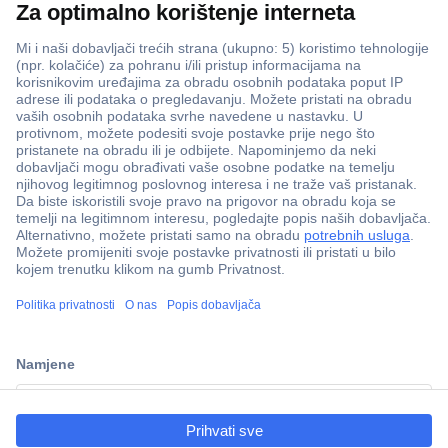
ccp.user.init.failed.titl
e
ccp.user.init.failed